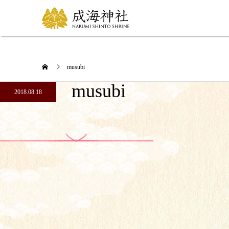
musubi
musubi
2018.08.18